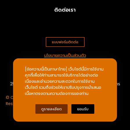
แต่
แต่
แต่
ติดต่อเรา
ฟัก
ฟัก
ฟัก
ผัด
ผัด
ผัด
เป็น
เป็น
เป็น
ของ
ของ
ของ
ยักษ์
ยักษ์
ยักษ์
แบบฟอร์มติดต่อ
ใหญ่
ใหญ่
ใหญ่
ระนอง
ระนอง
ระนอง
ระยอง
ระยอง
ระยอง
นโยบายความเป็นส่วนตัว
ยะลา
ยะลา
ยะลา
จึง
จึง
จึง
[ข้อความนี้เป็นภาษาไทย] เว็บไซต์นี้มีการใช้งาน
บริษัท ประตูหนึ่ง จำกัด
ได้
ได้
ได้
คุกกี้เพื่อให้ท่านสามารถใช้บริการได้อย่างต่อ
แต่
แต่
แต่
เนื่องและอำนวยความสะดวกในการใช้งาน
25/547 ถ.กิจมณี ต.บางหญ้าแพรก เมืองสมุทรสาคร สมุทรสาคร
หวาด
หวาด
หวาด
เว็บไซต์ รวมถึงช่วยให้เราปรับปรุงการนำเสนอ
วิตก
วิตก
วิตก
เนื้อหาตรงตามความต้องการของท่าน
© Copyright 2023 | www.Pratuneung.com All Rights
ว่า
ว่า
ว่า
Reserved.
ยักษ์
ยักษ์
ยักษ์
ดูรายละเอียด
ยอมรับ
ใหญ่
ใหญ่
ใหญ่
ไล่
ไล่
ไล่
ยักษ์
ยักษ์
ยักษ์
เล็ก
เล็ก
เล็ก