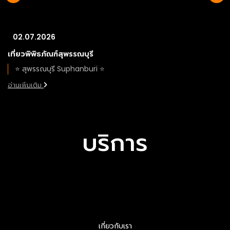
02.07.2026
เที่ยวพิพิธภัณฑ์สุพรรณบุรี
⭐️ สุพรรณบุรี Suphanburi ⭐️
อ่านเพิ่มเติม
บริการ
เทรน
เทรน
เทรน
นิ่ง
นิ่ง
นิ่ง
เกี่ยวกับเรา